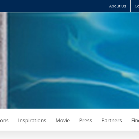
About Us
Co
ions
Inspirations
Movie
Press
Partners
Fin