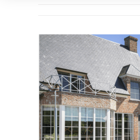
View
Larger
Image