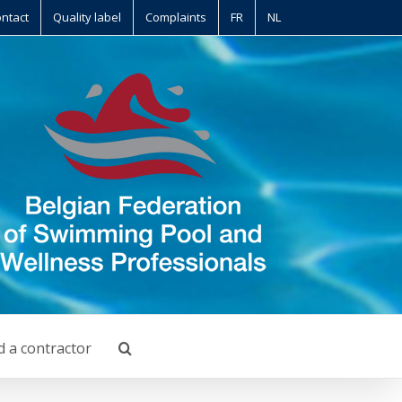
ntact
Quality label
Complaints
FR
NL
d a contractor