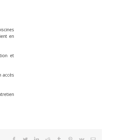
iscines
ient en
tion et
un accès
tretien
Facebook
Twitter
LinkedIn
Reddit
Tumblr
Pinterest
Vk
Email