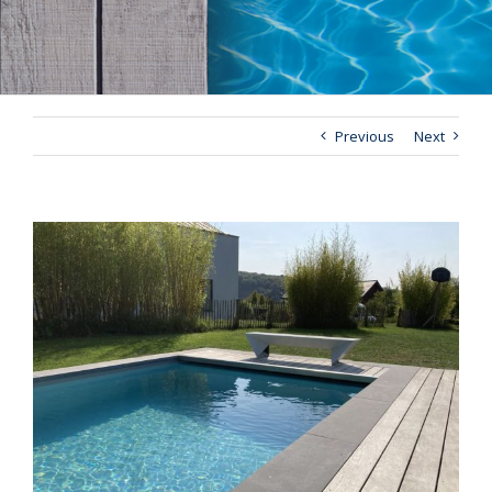
Previous
Next
View
Larger
Image