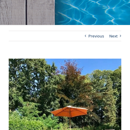
Previous
Next
View
Larger
Image